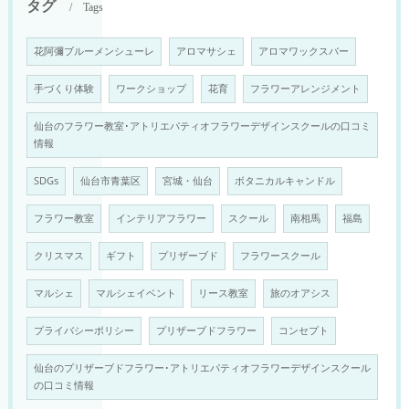
タグ
Tags
花阿彌ブルーメンシューレ
アロマサシェ
アロマワックスバー
手づくり体験
ワークショップ
花育
フラワーアレンジメント
仙台のフラワー教室･アトリエパティオフラワーデザインスクールの口コミ
情報
SDGs
仙台市青葉区
宮城・仙台
ボタニカルキャンドル
フラワー教室
インテリアフラワー
スクール
南相馬
福島
クリスマス
ギフト
プリザーブド
フラワースクール
マルシェ
マルシェイベント
リース教室
旅のオアシス
プライバシーポリシー
プリザーブドフラワー
コンセプト
仙台のプリザーブドフラワー･アトリエパティオフラワーデザインスクール
の口コミ情報