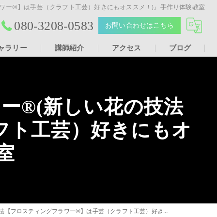
ワー®︎】は手芸（クラフト工芸）好きにもオススメ！)』手作り体験教室
080-3208-0583
お問い合わせはこちら
ャラリー
講師紹介
アクセス
ブログ
Youtube動画
®︎(新しい花の技法
Youtube動画
フト工芸）好きにもオ
室
グフラワー®︎】は手芸（クラフト工芸）好きにもオススメ！)』手作り体験教室