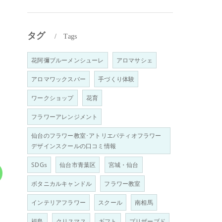
タグ
Tags
花阿彌ブルーメンシューレ
アロマサシェ
アロマワックスバー
手づくり体験
ワークショップ
花育
フラワーアレンジメント
仙台のフラワー教室･アトリエパティオフラワー
デザインスクールの口コミ情報
SDGs
仙台市青葉区
宮城・仙台
ボタニカルキャンドル
フラワー教室
インテリアフラワー
スクール
南相馬
福島
クリスマス
ギフト
プリザーブド