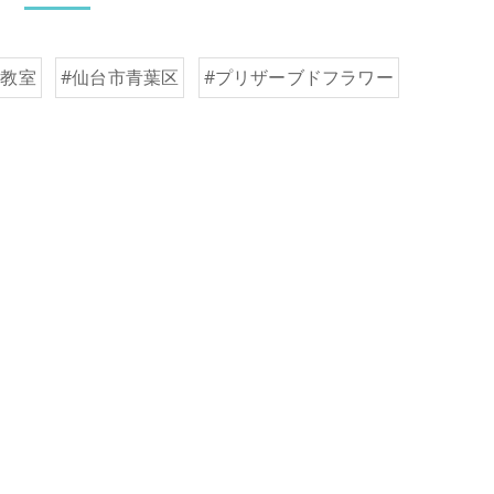
験教室
#仙台市青葉区
#プリザーブドフラワー